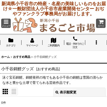
新潟県小千谷市の特産・名産の美味しいものをお届
け☆一般財団法人小千谷市産業開発センター おぢ
やファンクラブ事務局がお届けします。
メニュー
カート
電話・FAXでのご
カテゴリ
マイページ
ご利用案内
注文
ホーム
>
おすすめ商品
>
小千谷錦鯉グッズ
小千谷錦鯉グッズ
[
おすすめ商品
]
泳ぐ宝石錦鯉。錦鯉発祥の地でもある小千谷の錦鯉は雪国の清らか
な水と豊かな土壌で育てられる芸術作品です。
表示順変更
閉じる
0
件
表示数
: