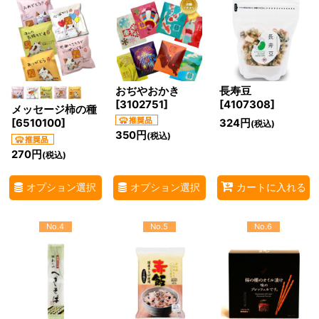
おぢやおかき
長寿豆
[
3102751
]
[
4107308
]
メッセージ柿の種
324
円
[
6510100
]
(税込)
350
円
(税込)
270
円
(税込)
オプション選択
オプション選択
カートに入れる
No.4
No.5
No.6