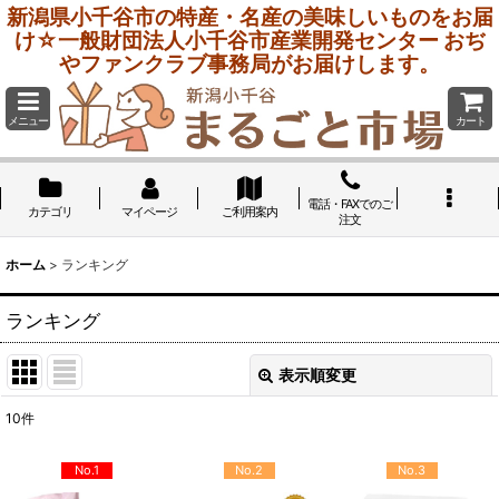
新潟県小千谷市の特産・名産の美味しいものをお届
け☆一般財団法人小千谷市産業開発センター おぢ
やファンクラブ事務局がお届けします。
メニュー
カート
電話・FAXでのご
カテゴリ
マイページ
ご利用案内
注文
ホーム
>
ランキング
ランキング
表示順変更
閉じる
10
件
在庫あり
No.1
No.2
No.3
絞り込む