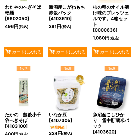
わたやのへぎそば
新潟産こがねもち
柿の種のオイル漬
乾麺
赤飯パック
け味のプレッツェ
[
9602050
]
[
4103610
]
ルです。4箱セッ
ト
496
円
281
円
(税込)
(税込)
[
0000636
]
1,080
円
(税込)
カートに入れる
カートに入れる
カートに入れる
No.7
No.8
No.9
たかの 越後小千
いなか豆
魚沼産こしひか
谷へぎそば
[
4107305
]
り 雪中貯蔵米パ
[
4103100
]
ック
[
4103620
]
324
円
400
円
(税込)
(税込)