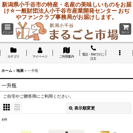
新潟県小千谷市の特産・名産の美味しいものをお届
け☆一般財団法人小千谷市産業開発センター おぢ
やファンクラブ事務局がお届けします。
メニュー
カート
電話・FAXでのご
カテゴリ
マイページ
ご利用案内
注文
ホーム
>
地酒
>
一升瓶
一升瓶
ご自宅やご贈答用にご利用ください。
表示順変更
閉じる
4
件
表示数
: