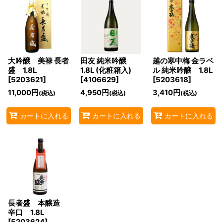
在庫あり
並び順
:
絞り込む
大吟醸 美禄 長者
田友 純米吟醸
越の寒中梅 金ラベ
盛 1.8L
1.8L (化粧箱入)
ル 純米吟醸 1.8L
[
5203621
]
[
4106629
]
[
5203618
]
11,000
円
4,950
円
3,410
円
(税込)
(税込)
(税込)
カートに入れる
カートに入れる
カートに入れる
長者盛 本醸造
辛口 1.8L