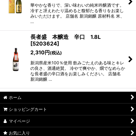
華やかな香りで、深い味わいの純米吟醸酒です。
冷すと冴えわたり温めると馥郁たる香りをお楽し
みいただけます。 店舗名 新潟銘醸 原材料名 米、
…
長者盛 本醸造 辛口 1.8L
[
5203624
]
2,310
円
(税込)
新潟県産米100％使用 飲みごたえのある味とキレ
の良さ、酒通絶賛。 冷やで爽やか、燗でなめらか
な長者盛の辛口酒をお楽しみください。 店舗名
新潟銘醸 …
ホーム
ショッピングカート
マイページ
お気に入り