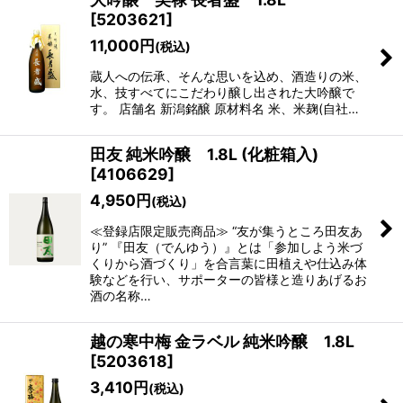
在庫あり
[
5203621
]
11,000
円
(税込)
並び順
:
蔵人への伝承、そんな思いを込め、酒造りの米、
水、技すべてにこだわり醸し出された大吟醸で
絞り込む
す。 店舗名 新潟銘醸 原材料名 米、米麹(自社…
田友 純米吟醸 1.8L (化粧箱入)
[
4106629
]
4,950
円
(税込)
≪登録店限定販売商品≫ “友が集うところ田友あ
り” 『田友（でんゆう）』とは「参加しよう米づ
くりから酒づくり」を合言葉に田植えや仕込み体
験などを行い、サポーターの皆様と造りあげるお
酒の名称…
越の寒中梅 金ラベル 純米吟醸 1.8L
[
5203618
]
3,410
円
(税込)