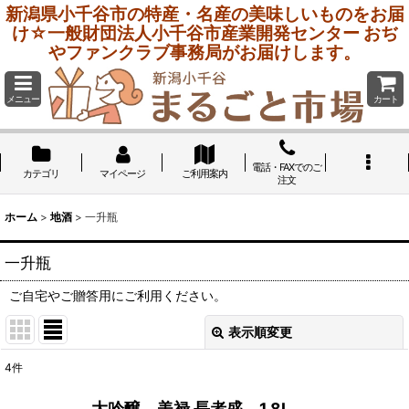
新潟県小千谷市の特産・名産の美味しいものをお届
け☆一般財団法人小千谷市産業開発センター おぢ
やファンクラブ事務局がお届けします。
メニュー
カート
電話・FAXでのご
カテゴリ
マイページ
ご利用案内
注文
ホーム
>
地酒
>
一升瓶
一升瓶
ご自宅やご贈答用にご利用ください。
表示順変更
閉じる
4
件
表示数
:
大吟醸 美禄 長者盛 1.8L