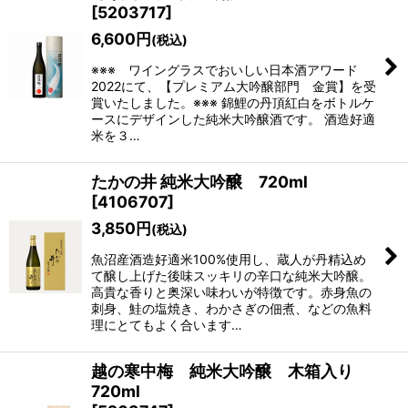
[
5203717
]
6,600
円
(税込)
※※※ ワイングラスでおいしい日本酒アワード
2022にて、【プレミアム大吟醸部門 金賞】を受
賞いたしました。※※※ 錦鯉の丹頂紅白をボトルケ
ースにデザインした純米大吟醸酒です。 酒造好適
米を３…
たかの井 純米大吟醸 720ml
[
4106707
]
3,850
円
(税込)
魚沼産酒造好適米100%使用し、蔵人が丹精込め
て醸し上げた後味スッキリの辛口な純米大吟醸。
高貴な香りと奥深い味わいが特徴です。赤身魚の
刺身、鮭の塩焼き、わかさぎの佃煮、などの魚料
理にとてもよく合います…
越の寒中梅 純米大吟醸 木箱入り
720ml