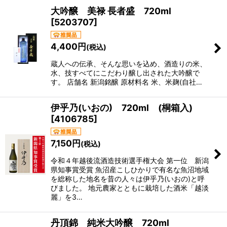
大吟醸 美禄 長者盛 720ml
在庫あり
[
5203707
]
並び順
:
4,400
円
(税込)
蔵人への伝承、そんな思いを込め、酒造りの米、
絞り込む
水、技すべてにこだわり醸し出された大吟醸で
す。 店舗名 新潟銘醸 原材料名 米、米麹(自社…
伊乎乃(いおの) 720ml (桐箱入)
[
4106785
]
7,150
円
(税込)
令和４年越後流酒造技術選手権大会 第一位 新潟
県知事賞受賞 魚沼産こしひかりで有名な魚沼地域
を総称した地名を昔の人々は伊乎乃(いおの)と呼
びました。 地元農家とともに栽培した酒米「越淡
麗」を3…
丹頂錦 純米大吟醸 720ml