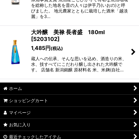
を総称した地名を昔の人々は伊乎乃(いおの)と呼
びました。 地元農家とともに栽培した酒米「越淡
麗」を3…
大吟醸 美禄 長者盛 180ml
[
5203102
]
1,485
円
(税込)
蔵人への伝承、そんな思いを込め、酒造りの米、
水、技すべてにこだわり醸し出された大吟醸で
す。 店舗名 新潟銘醸 原材料名 米、米麹(自社…
ホーム
ショッピングカート
マイページ
お気に入り
最近チェックしたアイテム