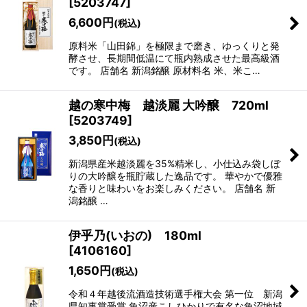
[
5203747
]
6,600
円
(税込)
原料米「山田錦」を極限まで磨き、ゆっくりと発
酵させ、長期間低温にて瓶内熟成させた最高級酒
です。 店舗名 新潟銘醸 原材料名 米、米こ…
越の寒中梅 越淡麗 大吟醸 720ml
[
5203749
]
3,850
円
(税込)
新潟県産米越淡麗を35%精米し、小仕込み袋しぼ
りの大吟醸を瓶貯蔵した逸品です。 華やかで優雅
な香りと味わいをお楽しみください。 店舗名 新
潟銘醸 …
伊乎乃(いおの) 180ml
[
4106160
]
1,650
円
(税込)
令和４年越後流酒造技術選手権大会 第一位 新潟
県知事賞受賞 魚沼産こしひかりで有名な魚沼地域