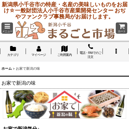
新潟県小千谷市の特産・名産の美味しいものをお届
け☆一般財団法人小千谷市産業開発センター おぢ
やファンクラブ事務局がお届けします。
メニュー
カート
電話・FAXでのご
カテゴリ
マイページ
ご利用案内
注文
ホーム
>
お家で新潟の味
お家で新潟の味
お家で新潟気分♪