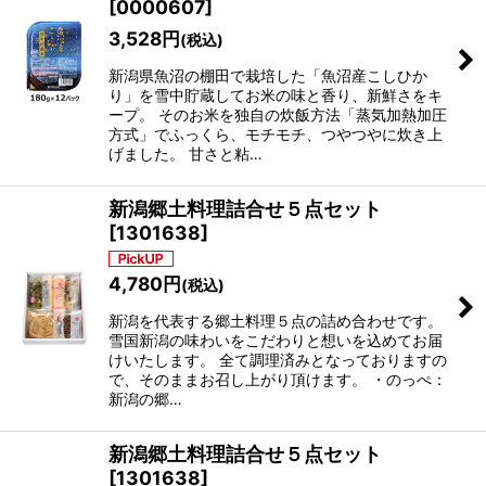
[
0000607
]
3,528
円
(税込)
新潟県魚沼の棚田で栽培した「魚沼産こしひか
り」を雪中貯蔵してお米の味と香り、新鮮さをキ
ープ。 そのお米を独自の炊飯方法「蒸気加熱加圧
方式」でふっくら、モチモチ、つやつやに炊き上
げました。 甘さと粘…
新潟郷土料理詰合せ５点セット
[
1301638
]
4,780
円
(税込)
新潟を代表する郷土料理５点の詰め合わせです。
雪国新潟の味わいをこだわりと想いを込めてお届
けいたします。 全て調理済みとなっておりますの
で、そのままお召し上がり頂けます。 ・のっぺ：
新潟の郷…
新潟郷土料理詰合せ５点セット
[
1301638
]