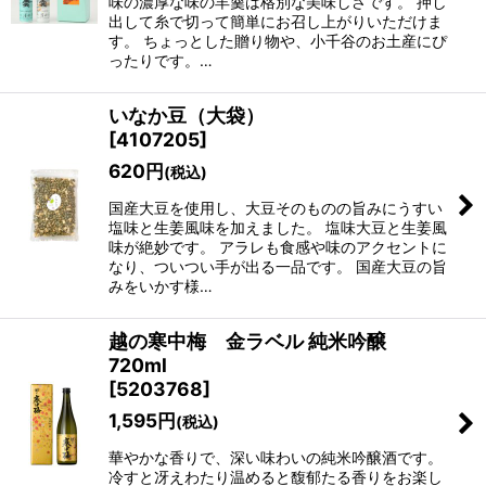
味の濃厚な味の羊羹は格別な美味しさです。 押し
出して糸で切って簡単にお召し上がりいただけま
す。 ちょっとした贈り物や、小千谷のお土産にぴ
ったりです。…
いなか豆（大袋）
[
4107205
]
620
円
(税込)
国産大豆を使用し、大豆そのものの旨みにうすい
塩味と生姜風味を加えました。 塩味大豆と生姜風
味が絶妙です。 アラレも食感や味のアクセントに
なり、ついつい手が出る一品です。 国産大豆の旨
みをいかす様…
越の寒中梅 金ラベル 純米吟醸
720ml
[
5203768
]
1,595
円
(税込)
華やかな香りで、深い味わいの純米吟醸酒です。
冷すと冴えわたり温めると馥郁たる香りをお楽し