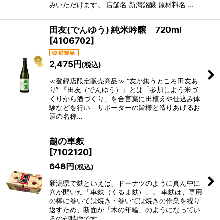
みいただけます。 店舗名 新潟銘醸 原材料名 …
田友(でんゆう) 純米吟醸 720ml
[
4106702
]
2,475
円
(税込)
≪登録店限定販売商品≫ “友が集うところ田友あ
り” 『田友（でんゆう）』とは「参加しよう米づ
くりから酒づくり」を合言葉に田植えや仕込み体
験などを行い、サポーターの皆様と造りあげるお
酒の名称…
越の車麩
[
7102120
]
648
円
(税込)
新潟県で麩といえば、ドーナツのように真ん中に
穴が開いた「車麩（くるま麩）」。 車麩は、専用
の棒に巻いては焼き・巻いては焼きの作業を繰り
返すため、断面が「木の年輪」のようになってい
るのが特徴です。 …