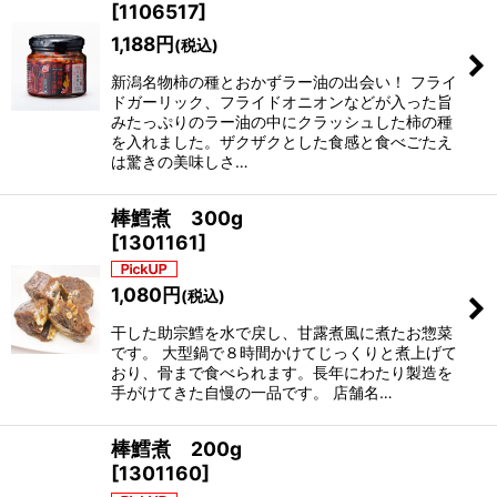
[
1106517
]
1,188
円
(税込)
新潟名物柿の種とおかずラー油の出会い！ フライ
ドガーリック、フライドオニオンなどが入った旨
みたっぷりのラー油の中にクラッシュした柿の種
を入れました。ザクザクとした食感と食べごたえ
は驚きの美味しさ…
棒鱈煮 300g
[
1301161
]
1,080
円
(税込)
干した助宗鱈を水で戻し、甘露煮風に煮たお惣菜
です。 大型鍋で８時間かけてじっくりと煮上げて
おり、骨まで食べられます。長年にわたり製造を
手がけてきた自慢の一品です。 店舗名…
棒鱈煮 200g
[
1301160
]