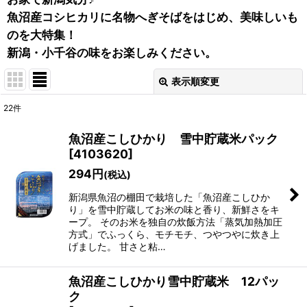
魚沼産コシヒカリに名物へぎそばをはじめ、美味しいも
のを大特集！
新潟・小千谷の味をお楽しみください。
表示順変更
閉じる
22
件
表示数
:
魚沼産こしひかり 雪中貯蔵米パック
在庫あり
[
4103620
]
294
円
(税込)
並び順
:
新潟県魚沼の棚田で栽培した「魚沼産こしひか
り」を雪中貯蔵してお米の味と香り、新鮮さをキ
絞り込む
ープ。 そのお米を独自の炊飯方法「蒸気加熱加圧
方式」でふっくら、モチモチ、つやつやに炊き上
げました。 甘さと粘…
魚沼産こしひかり雪中貯蔵米 12パッ
ク