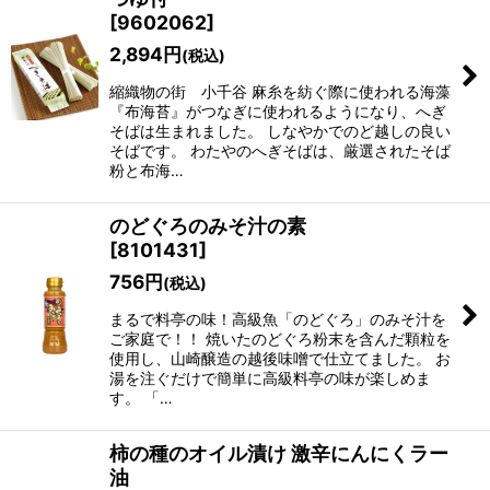
[
9602062
]
2,894
円
(税込)
縮織物の街 小千谷 麻糸を紡ぐ際に使われる海藻
『布海苔』がつなぎに使われるようになり、へぎ
そばは生まれました。 しなやかでのど越しの良い
そばです。 わたやのへぎそばは、厳選されたそば
粉と布海…
のどぐろのみそ汁の素
[
8101431
]
756
円
(税込)
まるで料亭の味！高級魚「のどぐろ」のみそ汁を
ご家庭で！！ 焼いたのどぐろ粉末を含んだ顆粒を
使用し、山崎醸造の越後味噌で仕立てました。 お
湯を注ぐだけで簡単に高級料亭の味が楽しめま
す。 「…
柿の種のオイル漬け 激辛にんにくラー
油