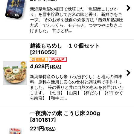
新潟県魚沼の棚田で栽培した「魚沼産こしひか
り」を雪中貯蔵してお米の味と香り、新鮮さをキ
ープ。 そのお米を独自の炊飯方法「蒸気加熱加圧
方式」でふっくら、モチモチ、つやつやに炊き上
げました。 甘さと粘…
越後もちめし １０個セット
[
2116050
]
4,628
円
(税込)
新潟県特産のもち米（わたぼうし）と地元の調味
料、原料を活用し安心の食材と調味料で手作りし
ました。 笹の香りと共に自然の恵みをお届けいた
します。 【七目】【山菜】【棒だら】【和牛かぐ
ら南蛮】【和牛ご…
一夜漬けの素 こうじ床 200g
[
8101617
]
221
円
(税込)