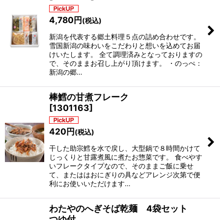
4,780
円
(税込)
新潟を代表する郷土料理５点の詰め合わせです。
雪国新潟の味わいをこだわりと想いを込めてお届
けいたします。 全て調理済みとなっておりますの
で、そのままお召し上がり頂けます。 ・のっぺ：
新潟の郷…
棒鱈の甘煮フレーク
[
1301163
]
420
円
(税込)
干した助宗鱈を水で戻し、大型鍋で８時間かけて
じっくりと甘露煮風に煮たお惣菜です。 食べやす
いフレークタイプなので、そのままご飯に乗せ
て、またははおにぎりの具などアレンジ次第で便
利にお使いいただけます…
わたやのへぎそば乾麺 4袋セット
つゆ付