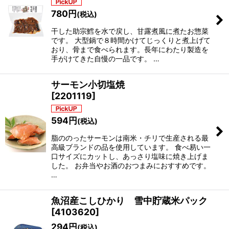
780
円
(税込)
干した助宗鱈を水で戻し、甘露煮風に煮たお惣菜
です。 大型鍋で８時間かけてじっくりと煮上げて
おり、骨まで食べられます。長年にわたり製造を
手がけてきた自慢の一品です。 …
サーモン小切塩焼
[
2201119
]
594
円
(税込)
脂ののったサーモンは南米・チリで生産される最
高級ブランドの品を使用しています。 食べ易い一
口サイズにカットし、あっさり塩味に焼き上げま
した。 お弁当やお酒のおつまみにおすすめです。
…
魚沼産こしひかり 雪中貯蔵米パック
[
4103620
]
294
円
(税込)