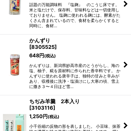
話題の万能調味料 『塩麹』 のこうじ床です。
米と塩だけで、保存料、甘味料などは一切使用し
ておりません。 塩麹に使われる麹には、酵素がた
くさん含まれているので、食材を柔らかくすると
同時に、食材…
かんずり
[
8305525
]
648
円
(税込)
かんずりは、新潟県妙高市産のとうがらし、海の
塩、柚子、糀を原材料に作られた香辛料です。 か
んずりに使われる唐辛子は、独特の甘みと辛みが
あり、収穫後に洗浄・塩漬けにし大寒の頃、雪上
に撒き３〜４日ほど雪…
ちぢみ羊羹 2本入り
[
3103116
]
1,250
円
(税込)
小千谷縮の反物の形を表しました。 小豆味、抹茶