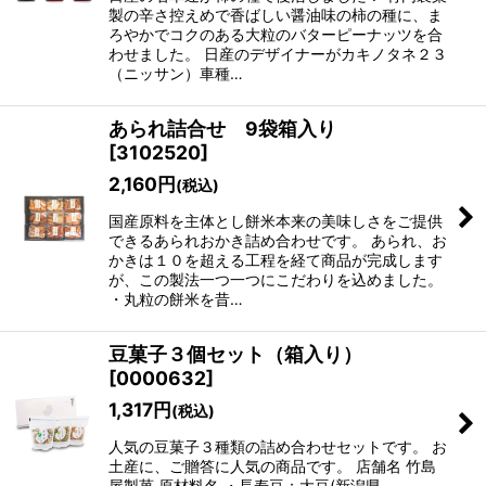
製の辛さ控えめで香ばしい醤油味の柿の種に、ま
ろやかでコクのある大粒のバターピーナッツを合
わせました。 日産のデザイナーがカキノタネ２３
（ニッサン）車種…
あられ詰合せ 9袋箱入り
[
3102520
]
2,160
円
(税込)
国産原料を主体とし餅米本来の美味しさをご提供
できるあられおかき詰め合わせです。 あられ、お
かきは１０を超える工程を経て商品が完成します
が、この製法一つ一つにこだわりを込めました。
・丸粒の餅米を昔…
豆菓子３個セット（箱入り）
[
0000632
]
1,317
円
(税込)
人気の豆菓子３種類の詰め合わせセットです。 お
土産に、ご贈答に人気の商品です。 店舗名 竹島
屋製菓 原材料名 ・長寿豆：大豆(新潟県…