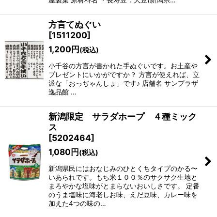
方言てぬぐい
[
1511200
]
1,200
円
(税込)
小千谷の方言が書かれた手ぬぐいです。お土産や
プレゼントにいかがですか？ 方言が使えれば、立
派な「おっぢゃんしょ」です♪ 店舗名 サンプラザ
逸品館 …
新潟限定 サラダホープ ４種ミック
ス
[
5202464
]
1,080
円
(税込)
新潟県民にはおなじみのひとくちタイプのかる〜
いあられです。もち米１００％のサクサク生地と
まろやかな塩味がとまらないおいしさです。 定番
のうま塩味に海老しお味、えだ豆味、カレー味を
加えた4つの味の…