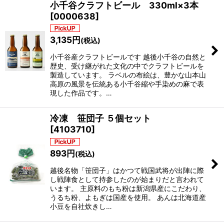
小千谷クラフトビール 330ml×3本
[
0000638
]
3,135
円
(税込)
小千谷産クラフトビールです 越後小千谷の自然と
歴史、受け継がれた文化の中でクラフトビールを
製造しています。 ラベルの布絵は、豊かな山本山
高原の風景を伝統ある小千谷縮や手染めの麻で表
現した作品です。…
冷凍 笹団子 ５個セット
[
4103710
]
893
円
(税込)
越後名物「笹団子」はかつて戦国武将が出陣に際
し戦陣食として持参したのが始まりだと言われて
います。 主原料のもち粉は新潟県産にこだわり、
うるち粉、よもぎは国産を使用。 あんは北海道産
小豆を自社炊きし…