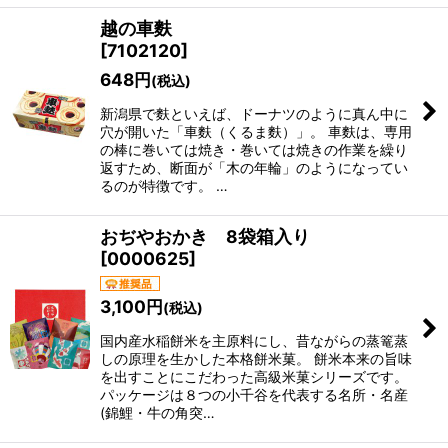
越の車麩
[
7102120
]
648
円
(税込)
新潟県で麩といえば、ドーナツのように真ん中に
穴が開いた「車麩（くるま麩）」。 車麩は、専用
の棒に巻いては焼き・巻いては焼きの作業を繰り
返すため、断面が「木の年輪」のようになってい
るのが特徴です。 …
おぢやおかき 8袋箱入り
[
0000625
]
3,100
円
(税込)
国内産水稲餅米を主原料にし、昔ながらの蒸篭蒸
しの原理を生かした本格餅米菓。 餅米本来の旨味
を出すことにこだわった高級米菓シリーズです。
パッケージは８つの小千谷を代表する名所・名産
(錦鯉・牛の角突…