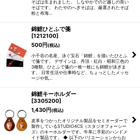
そばは生まれました。 しなやかでのど越しの良い
そばです。 わたやのへぎそばは、厳選されたそば
粉と布海…
錦鯉ひとふで箋
[
1212100
]
500
円
(税込)
小千谷の名産、泳ぐ宝石「錦鯉」を描いたひとふ
で箋です。 デザインは、丹頂・紅白・昭和三色の
3種類。ひとふで箋の一枚一枚にも錦鯉が泳ぎま
す。 日常生活や仕事時など、ちょっとしたメッセ
ージや気…
錦鯉キーホルダー
[
3305200
]
1,430
円
(税込)
皮革をつかったオリジナル製品をセミオーダーで
製作しているSTUDIO4CS（スタジオフォーシー
ズ）のキーホルダーです。牛革に手彩のハンドメ
イド製品です。 ◆ 以下のバリエーションからお