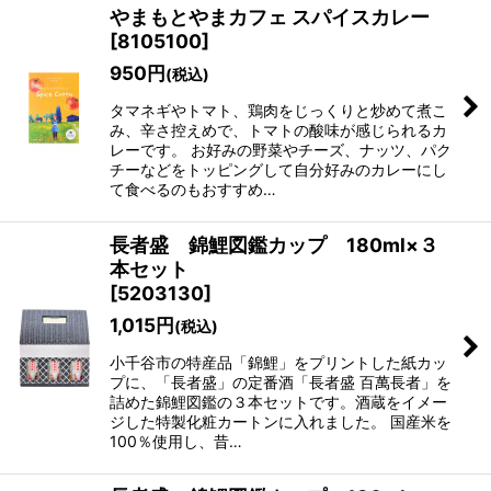
やまもとやまカフェ スパイスカレー
[
8105100
]
950
円
(税込)
タマネギやトマト、鶏肉をじっくりと炒めて煮こ
み、辛さ控えめで、トマトの酸味が感じられるカ
レーです。 お好みの野菜やチーズ、ナッツ、パク
チーなどをトッピングして自分好みのカレーにし
て食べるのもおすすめ…
長者盛 錦鯉図鑑カップ 180ml×３
本セット
[
5203130
]
1,015
円
(税込)
小千谷市の特産品「錦鯉」をプリントした紙カッ
プに、「長者盛」の定番酒「長者盛 百萬長者」を
詰めた錦鯉図鑑の３本セットです。酒蔵をイメー
ジした特製化粧カートンに入れました。 国産米を
100％使用し、昔…