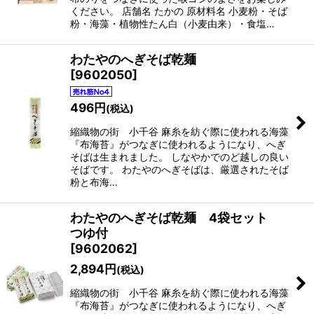
ください。 店舗名 たかの 原材料名 小麦粉・そば
粉・海藻・植物性たん白（小麦由来）・食塩…
わたやのへぎそば乾麺
[
9602050
]
496
円
(税込)
縮織物の街 小千谷 麻糸を紡ぐ際に使われる海藻
『布海苔』がつなぎに使われるようになり、へぎ
そばは生まれました。 しなやかでのど越しの良い
そばです。 わたやのへぎそばは、厳選されたそば
粉と布海…
わたやのへぎそば乾麺 4袋セット
つゆ付
[
9602062
]
2,894
円
(税込)
縮織物の街 小千谷 麻糸を紡ぐ際に使われる海藻
『布海苔』がつなぎに使われるようになり、へぎ