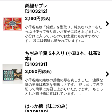
錦鯉サブレ
[
3103212
]
2,160
円
(税込)
小千谷名物「錦鯉」を型取り、純良なバターをた
っぷり使って香り高いお菓子に焼き上げました。
小分けに入っているのでお土産にもおすすめで
す。 袋には錦鯉も描かれています♪ …
ちぢみ羊羹 5本入り (小豆3本、抹茶2
本)
[
3103131
]
3,050
円
(税込)
小千谷縮の織物の反物の形を表しました。 濃厚な
味の羊羹は格別な美味しさです。 押し出して糸で
切って簡単にお召し上がりいただけます。 ちょっ
とした贈り物に喜ばれています。 …
はっか糖（味ごのみ）
[
8305180
]