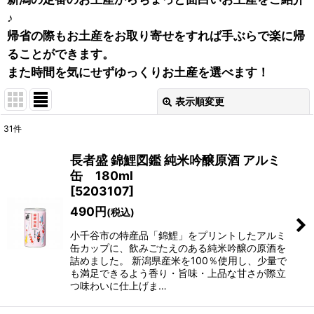
♪
帰省の際もお土産をお取り寄せをすれば手ぶらで楽に帰
ることができます。
また時間を気にせずゆっくりお土産を選べます！
表示順変更
閉じる
31
件
表示数
:
長者盛 錦鯉図鑑 純米吟醸原酒 アルミ
在庫あり
缶 180ml
[
5203107
]
並び順
:
490
円
(税込)
小千谷市の特産品「錦鯉」をプリントしたアルミ
絞り込む
缶カップに、飲みごたえのある純米吟醸の原酒を
詰めました。 新潟県産米を100％使用し、少量で
も満足できるよう香り・旨味・上品な甘さが際立
つ味わいに仕上げま…