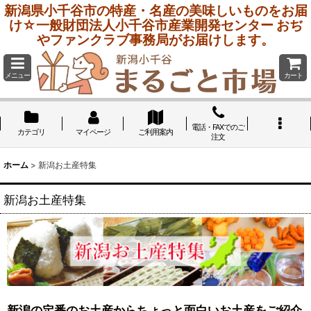
新潟県小千谷市の特産・名産の美味しいものをお届
け☆一般財団法人小千谷市産業開発センター おぢ
やファンクラブ事務局がお届けします。
メニュー
カート
電話・FAXでのご
カテゴリ
マイページ
ご利用案内
注文
ホーム
>
新潟お土産特集
新潟お土産特集
新潟の定番のお土産からちょっと面白いお土産をご紹介