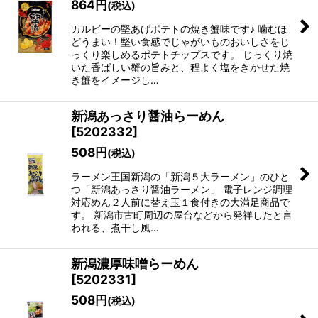
864
円
(税込)
カルビーの堅あげポテトの焼き蟹味です♪ 噛むほ
どうまい！堅い食感でじゃがいものおいしさをじ
っくり楽しめるポテトチップスです。 じっくり焼
いた香ばしい蟹の旨みと、程よく塩をきかせた焼
き蟹をイメージし…
新潟あっさり醤油らーめん
[
5202332
]
508
円
(税込)
ラーメン王国新潟の「新潟５大ラーメン」のひと
つ「新潟あっさり醤油ラーメン」 電子レンジ調理
対応めん２人前に替え玉１食付きの大満足商品で
す。 新潟市古町周辺の屋台などから発祥したと言
われる、煮干し風…
新潟濃厚味噌らーめん
[
5202331
]
508
円
(税込)