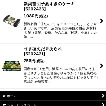
新潟笹団子あずきのケーキ
[
5202426
]
1,080
円
(税込)
新潟名物「笹だんご」をイメージしたしっとりや
さしい風味です。 店舗名 新潟県観光物産 原材料
名 餡（赤餡、砂糖、かのこ豆（砂糖、小豆）、水
飴、…
うま塩えだ豆あられ
[
5202421
]
756
円
(税込)
国産米100%使用。濃厚で甘みのある枝豆のうま
みとサクッとした食感がやみつきに！個包装なの
でちょっと食べたい時やお土産にもピッタリです♪
店舗名 岩塚製菓 …
ホーム
ショッピングカート