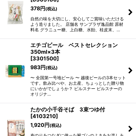
378
円
(税込)
自然の味を大切にし、安心してご賞味いただける
よう造りました。 店舗名 サンプラザ逸品館 原材
料名 グラニュー糖、上白糖、水飴、桂皮末、…
エチゴビール ベストセレクション
350ml×3本
[
3301500
]
983
円
(税込)
〜 全国第一号地ビール 〜 越後ビールの3本セット
です。飲み比べや、お土産、ちょっとした贈り物
にいかがでしょうか？ ピルスナー ピルスナーの
オリジナ…
たかの小千谷そば 3束つゆ付
[
4103210
]
1,920
円
(税込)
布のりをつなぎに使った喉ゴシのよさをお楽しみ