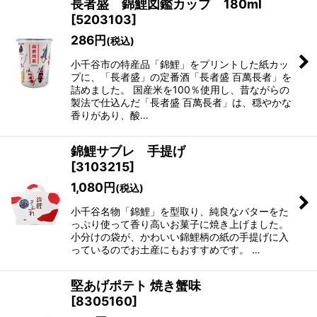
長者盛 錦鯉図鑑カップ 180ml
[
5203103
]
286
円
(税込)
小千谷市の特産品「錦鯉」をプリントした紙カッ
プに、「長者盛」の定番酒「長者盛 百萬長者」を
詰めました。 国産米を100％使用し、昔ながらの
製法で仕込んだ「長者盛 百萬長者」は、穏やかな
香りがあり、酸…
錦鯉サブレ 手提げ
[
3103215
]
1,080
円
(税込)
小千谷名物「錦鯉」を型取り、純良なバターをた
っぷり使って香り高いお菓子に焼き上げました。
小分けの袋が、かわいい錦鯉柄の紙の手提げに入
っているのでお土産にもおすすめです。 …
堅あげポテト 焼き蟹味
[
8305160
]