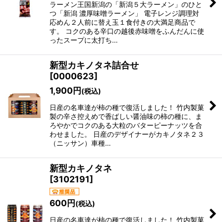
ラーメン王国新潟の「新潟５大ラーメン」のひと
つ「新潟 濃厚味噌ラーメン」 電子レンジ調理対
応めん２人前に替え玉１食付きの大満足商品で
す。 コクのある辛口の越後赤味噌をふんだんに使
ったスープに太打ち…
新型カキノタネ詰合せ
[
0000623
]
1,900
円
(税込)
日産の名車達が柿の種で復活しました！ 竹内製菓
製の辛さ控えめで香ばしい醤油味の柿の種に、ま
ろやかでコクのある大粒のバターピーナッツを合
わせました。 日産のデザイナーがカキノタネ２３
（ニッサン）車種…
新型カキノタネ
[
3102191
]
600
円
(税込)
日産の名車達が柿の種で復活しました！ 竹内製菓