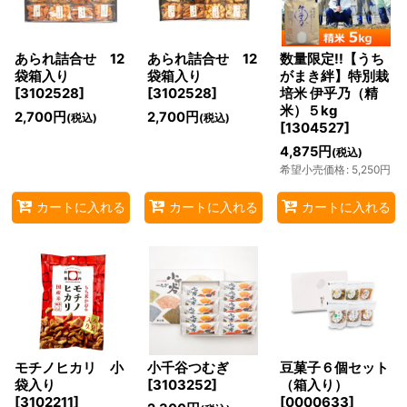
あられ詰合せ 12
あられ詰合せ 12
数量限定!!【うち
袋箱入り
袋箱入り
がまき絆】特別栽
[
3102528
]
[
3102528
]
培米 伊乎乃（精
米）５kg
2,700
円
2,700
円
(税込)
(税込)
[
1304527
]
4,875
円
(税込)
希望小売価格
:
5,250
円
カートに入れる
カートに入れる
カートに入れる
モチノヒカリ 小
小千谷つむぎ
豆菓子６個セット
袋入り
[
3103252
]
（箱入り）
[
3102211
]
[
0000633
]