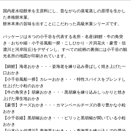
国内産水稲餅米を主原料にし、昔ながらの蒸篭蒸しの原理を生かし
た本格餅米菓。
餅米本来の旨味を出すことにこだわった高級米菓シリーズです。
パッケージは８つの小千谷を代表する名所・名産(錦鯉・牛の角突
き・おぢや縮・小千谷風船一揆・こしひかり・片貝花火・豪雪・信
濃川と河岸段丘)をデザインし、すべての絵柄の裏側には小千谷の観
光名所の地図が印刷されています。
【錦鯉】海老おかき・・・姿海老を練り込み香ばしく焼き上げた一
口おかき
【小千谷風船一揆】カレーおかき・・・特性スパイスをブレンドし
仕上げた小粒のおかき
【牛の角突き】胡麻おかき・・・黒胡麻を練り込みしっかりと焼き
上げた厚生地おかき
【豪雪】チーズおかき・・・カマンベールチーズの香り豊かな小粒
おかき
【小千谷縮】黒胡椒おかき・・・ピリッと黒胡椒が聞いている小粒
おかき
【山本山と信濃川】青海苔おかき・・・青海苔を練り込んで白醤油