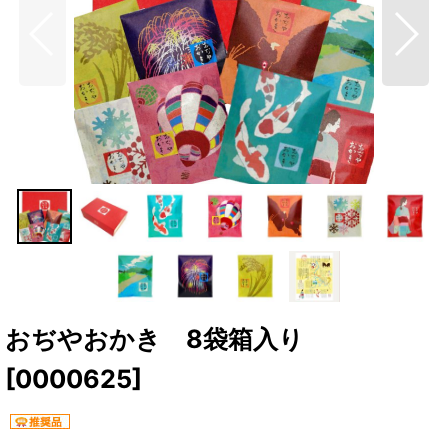
おぢやおかき 8袋箱入り
[
0000625
]