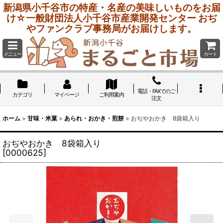
新潟県小千谷市の特産・名産の美味しいものをお届
け☆一般財団法人小千谷市産業開発センター おぢ
やファンクラブ事務局がお届けします。
メニュー
カート
電話・FAXでのご
カテゴリ
マイページ
ご利用案内
注文
ホーム
>
甘味・米菓
>
あられ・おかき・煎餅
>
おぢやおかき 8袋箱入り
おぢやおかき 8袋箱入り
[
0000625
]