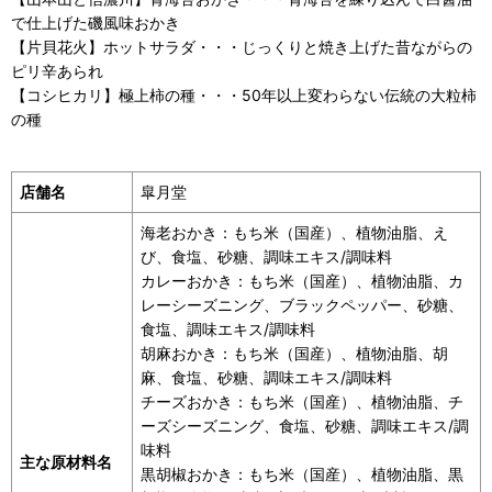
で仕上げた磯風味おかき
【片貝花火】ホットサラダ・・・じっくりと焼き上げた昔ながらの
ピリ辛あられ
【コシヒカリ】極上柿の種・・・50年以上変わらない伝統の大粒柿
の種
店舗名
皐月堂
海老おかき：もち米（国産）、植物油脂、え
び、食塩、砂糖、調味エキス/調味料
カレーおかき：もち米（国産）、植物油脂、カ
レーシーズニング、ブラックペッパー、砂糖、
食塩、調味エキス/調味料
胡麻おかき：もち米（国産）、植物油脂、胡
麻、食塩、砂糖、調味エキス/調味料
チーズおかき：もち米（国産）、植物油脂、チ
ーズシーズニング、食塩、砂糖、調味エキス/調
味料
主な原材料名
黒胡椒おかき：もち米（国産）、植物油脂、黒