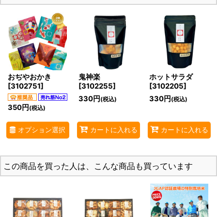
おぢやおかき
鬼神楽
ホットサラダ
[
3102751
]
[
3102255
]
[
3102205
]
330
円
330
円
(税込)
(税込)
350
円
(税込)
オプション選択
カートに入れる
カートに入れる
この商品を買った人は、こんな商品も買っています