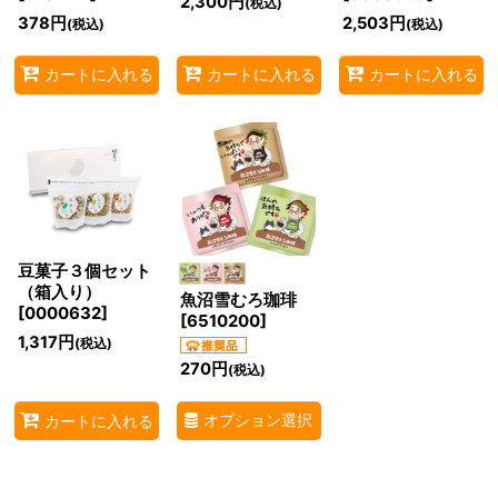
2,300
円
(税込)
378
円
2,503
円
(税込)
(税込)
カートに入れる
カートに入れる
カートに入れる
豆菓子３個セット
（箱入り）
魚沼雪むろ珈琲
[
0000632
]
[
6510200
]
1,317
円
(税込)
270
円
(税込)
オプション選択
カートに入れる