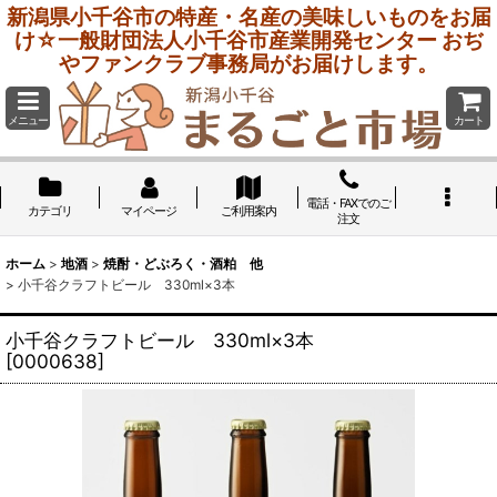
新潟県小千谷市の特産・名産の美味しいものをお届
け☆一般財団法人小千谷市産業開発センター おぢ
やファンクラブ事務局がお届けします。
メニュー
カート
電話・FAXでのご
カテゴリ
マイページ
ご利用案内
注文
ホーム
>
地酒
>
焼酎・どぶろく・酒粕 他
>
小千谷クラフトビール 330ml×3本
小千谷クラフトビール 330ml×3本
[
0000638
]