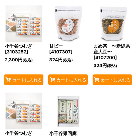
小千谷つむぎ
甘ピー
まめ茶 〜新潟県
[
3103252
]
[
4107307
]
産大豆〜
[
4107200
]
2,300
円
324
円
(税込)
(税込)
324
円
(税込)
カートに入れる
カートに入れる
カートに入れる
小千谷つむぎ
小千谷麺回廊