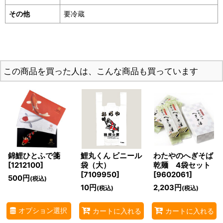
その他
要冷蔵
この商品を買った人は、こんな商品も買っています
錦鯉ひとふで箋
鯉丸くん ビニール
わたやのへぎそば
[
1212100
]
袋（大）
乾麺 4袋セット
[
7109950
]
[
9602061
]
500
円
(税込)
10
円
2,203
円
(税込)
(税込)
オプション選択
カートに入れる
カートに入れる