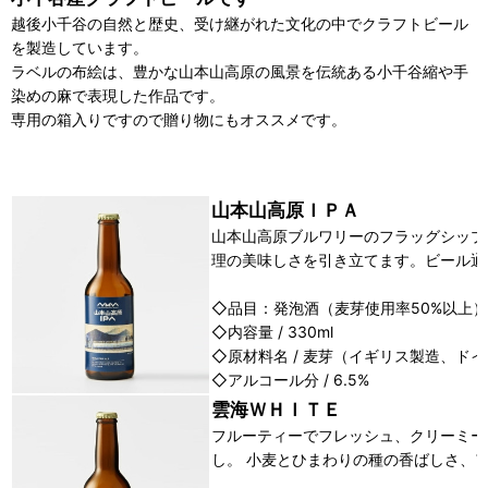
越後小千谷の自然と歴史、受け継がれた文化の中でクラフトビール
を製造しています。
ラベルの布絵は、豊かな山本山高原の風景を伝統ある小千谷縮や手
染めの麻で表現した作品です。
専用の箱入りですので贈り物にもオススメです。
山本山高原ＩＰＡ
山本山高原ブルワリーのフラッグシップ
理の美味しさを引き立てます。ビール通
◇品目：発泡酒（麦芽使用率50%以上）
◇内容量 / 330ml
◇原材料名 / 麦芽（イギリス製造、ド
◇アルコール分 / 6.5%
雲海ＷＨＩＴＥ
フルーティーでフレッシュ、クリーミー
し。 小麦とひまわりの種の香ばしさ、