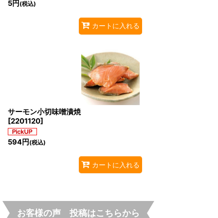
5
円
(税込)
カートに入れる
サーモン小切味噌漬焼
[
2201120
]
594
円
(税込)
カートに入れる
お客様の声 投稿はこちらから