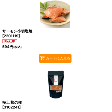
サーモン小切塩焼
[
2201119
]
594
円
(税込)
カートに入れる
極上 柿の種
[
3102241
]