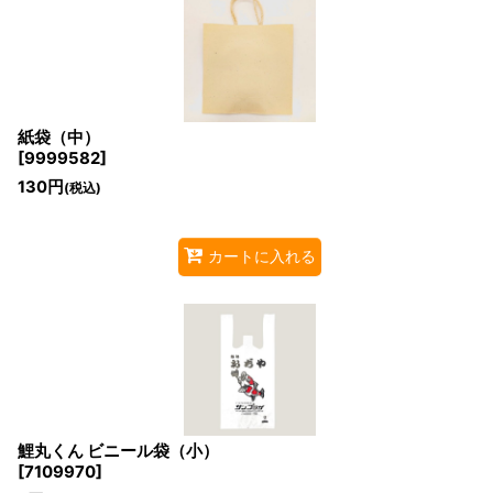
紙袋（中）
[
9999582
]
130
円
(税込)
カートに入れる
鯉丸くん ビニール袋（小）
[
7109970
]