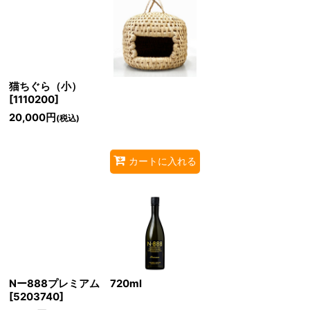
猫ちぐら（小）
[
1110200
]
20,000
円
(税込)
カートに入れる
Nー888プレミアム 720ml
[
5203740
]