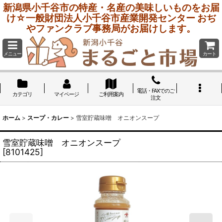
新潟県小千谷市の特産・名産の美味しいものをお届
け☆一般財団法人小千谷市産業開発センター おぢ
やファンクラブ事務局がお届けします。
メニュー
カート
電話・FAXでのご
カテゴリ
マイページ
ご利用案内
注文
ホーム
>
スープ・カレー
>
雪室貯蔵味噌 オニオンスープ
雪室貯蔵味噌 オニオンスープ
[
8101425
]