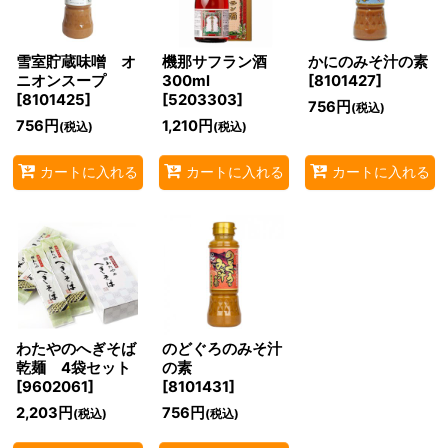
雪室貯蔵味噌 オ
機那サフラン酒
かにのみそ汁の素
ニオンスープ
300ml
[
8101427
]
[
8101425
]
[
5203303
]
756
円
(税込)
756
円
1,210
円
(税込)
(税込)
カートに入れる
カートに入れる
カートに入れる
わたやのへぎそば
のどぐろのみそ汁
乾麺 4袋セット
の素
[
9602061
]
[
8101431
]
2,203
円
756
円
(税込)
(税込)