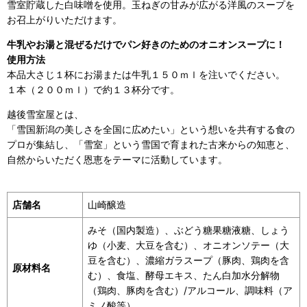
雪室貯蔵した白味噌を使用。玉ねぎの甘みが広がる洋風のスープを
お召上がりいただけます。
牛乳やお湯と混ぜるだけでパン好きのためのオニオンスープに！
使用方法
本品大さじ１杯にお湯または牛乳１５０ｍｌを注いでください。
１本（２００ｍｌ）で約１３杯分です。
越後雪室屋とは、
「雪国新潟の美しさを全国に広めたい」という想いを共有する食の
プロが集結し、「雪室」という雪国で育まれた古来からの知恵と、
自然からいただく恩恵をテーマに活動しています。
店舗名
山崎醸造
みそ（国内製造）、ぶどう糖果糖液糖、しょう
ゆ（小麦、大豆を含む）、オニオンソテー（大
豆を含む）、濃縮ガラスープ（豚肉、鶏肉を含
原材料名
む）、食塩、酵母エキス、たん白加水分解物
（鶏肉、豚肉を含む）/アルコール、調味料（ア
ミノ酸等）