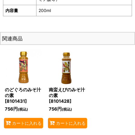
内容量
200ml
関連商品
のどぐろのみそ汁
南蛮えびのみそ汁
の素
の素
[
8101431
]
[
8101428
]
756
円
756
円
(税込)
(税込)
カートに入れる
カートに入れる