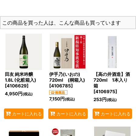
この商品を買った人は、こんな商品も買っています
田友 純米吟醸
伊乎乃(いおの)
【高の井酒造】酒
1.8L (化粧箱入)
720ml (桐箱入)
720ml 1本入り
[
4106629
]
[
4106785
]
箱
[
4106975
]
4,950
円
(税込)
7,150
円
253
円
(税込)
(税込)
カートに入れる
カートに入れる
カートに入れる