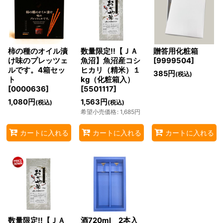
柿の種のオイル漬
数量限定!!【ＪＡ
贈答用化粧箱
け味のプレッツェ
魚沼】魚沼産コシ
[
9999504
]
ルです。4箱セッ
ヒカリ（精米）１
385
円
(税込)
ト
kg（化粧箱入）
[
0000636
]
[
5501117
]
1,080
円
1,563
円
(税込)
(税込)
希望小売価格
:
1,685
円
カートに入れる
カートに入れる
カートに入れる
数量限定!!【ＪＡ
酒720ml 2本入