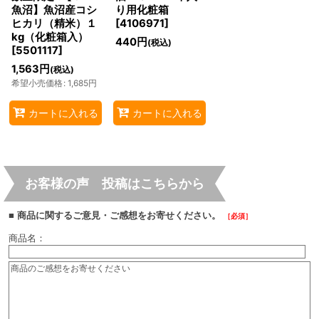
魚沼】魚沼産コシ
り用化粧箱
ヒカリ（精米）１
[
4106971
]
kg（化粧箱入）
440
円
(税込)
[
5501117
]
1,563
円
(税込)
希望小売価格
:
1,685
円
カートに入れる
カートに入れる
お客様の声 投稿はこちらから