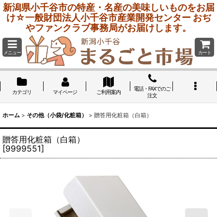
新潟県小千谷市の特産・名産の美味しいものをお届
け☆一般財団法人小千谷市産業開発センター おぢ
やファンクラブ事務局がお届けします。
メニュー
カート
電話・FAXでのご
カテゴリ
マイページ
ご利用案内
注文
ホーム
>
その他（小袋/化粧箱）
>
贈答用化粧箱（白箱）
贈答用化粧箱（白箱）
[
9999551
]