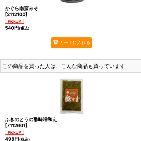
かぐら南蛮みそ
[
2112100
]
540
円
(税込)
カートに入れる
この商品を買った人は、こんな商品も買っています
ふきのとうの酢味噌和え
[
7112601
]
498
円
(税込)