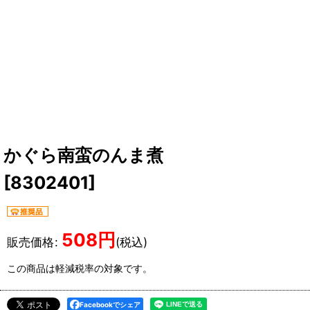
かぐら南蛮のんま煮
[
8302401
]
508
円
販売価格
:
(税込)
この商品は軽減税率の対象です。
Facebookでシェア