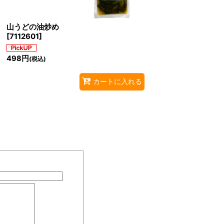
山うどの油炒め
[
7112601
]
498
円
(税込)
カートに入れる