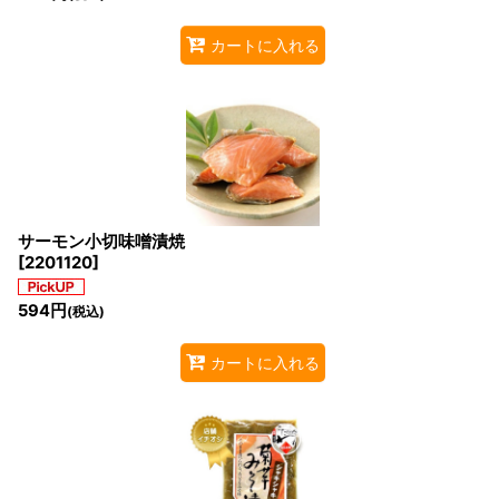
カートに入れる
サーモン小切味噌漬焼
[
2201120
]
594
円
(税込)
カートに入れる