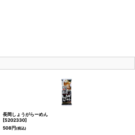
長岡しょうがらーめん
[
5202330
]
508
円
(税込)