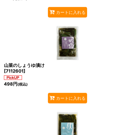
カートに入れる
山菜のしょうゆ漬け
[
7112601
]
498
円
(税込)
カートに入れる