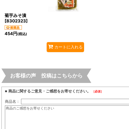
菊芋みそ漬
[
8302323
]
454
円
(税込)
カートに入れる
お客様の声 投稿はこちらから