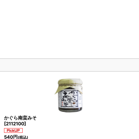
かぐら南蛮みそ
[
2112100
]
540
円
(税込)