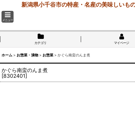
新潟県小千谷市の特産・名産の美味しいもの
メニュー
カテゴリ
マイページ
ホーム
>
お惣菜・漬物
>
お惣菜
>
かぐら南蛮のんま煮
かぐら南蛮のんま煮
[
8302401
]