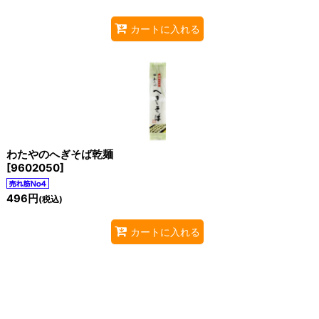
カートに入れる
わたやのへぎそば乾麺
[
9602050
]
496
円
(税込)
カートに入れる