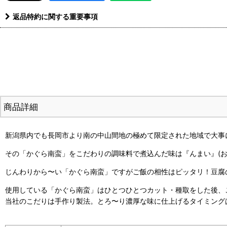
返品特約に関する重要事項
商品詳細
新潟県内でも長岡市より南の中山間地の極めて限定された地域で大事
その「かぐら南蛮」をこだわりの調味料で煮込んだ味は『んまい』(お
じんわりから〜い「かぐら南蛮」ですがご飯の相性はピッタリ！豆腐
使用している「かぐら南蛮」はひとつひとつカット・種取をした後、
当社のこだりは手作り製法。とろ〜り濃厚な味に仕上げるタイミング