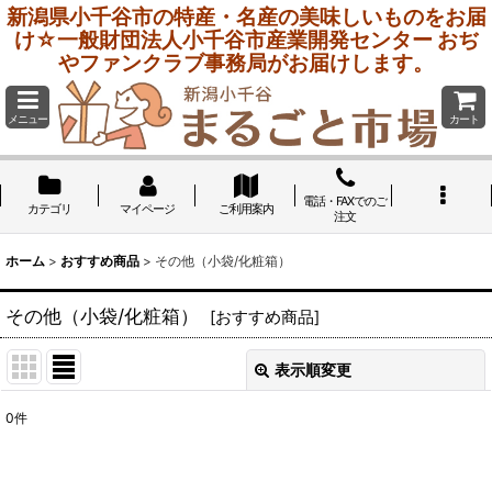
新潟県小千谷市の特産・名産の美味しいものをお届
け☆一般財団法人小千谷市産業開発センター おぢ
やファンクラブ事務局がお届けします。
メニュー
カート
電話・FAXでのご
カテゴリ
マイページ
ご利用案内
注文
ホーム
>
おすすめ商品
>
その他（小袋/化粧箱）
その他（小袋/化粧箱）
[
おすすめ商品
]
表示順変更
閉じる
0
件
表示数
:
在庫あり